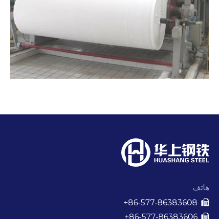
هاتف
86-577-86383608+

86-577-86383606+
