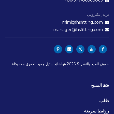
86-577-86868069+

بريد إلكتروني
mimi@hsfitting.com

manager@hsfitting.com

حقوق الطبع والنشر ©
2026
هواشانغ ستيل جميع الحقوق محفوظة.
فئة المنتج
طلب
روابط سريعة