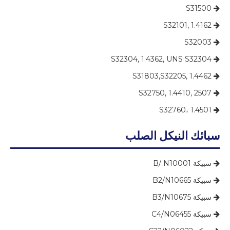
S31500

S32101, 1.4162

S32003

S32304, 1.4362, UNS S32304

S31803,S32205, 1.4462

S32750, 1.4410, 2507

S32760، 1.4501

سبائك النيكل الصلب
سبيكة B/ N10001

سبيكة B2/N10665

سبيكة B3/N10675

سبيكة C4/N06455
