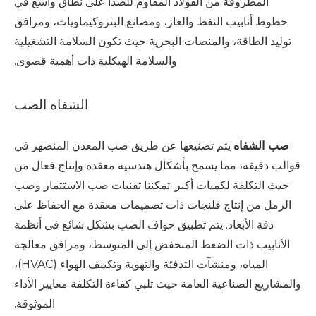
المطروقة من الفولاذ المقاوم للصدأ على نطاق واسع في
خطوط أنابيب النفط والغاز، ومصانع البتروكيماويات، ومرافق
توليد الطاقة، والمنصات البحرية حيث تكون السلامة التشغيلية
والسلامة الهيكلية ذات أهمية قصوى.
الشفاه الصب
صب الشفاه
يتم تصنيعها عن طريق صب المعدن المنصهر في
قوالب دقيقة، مما يسمح بأشكال هندسية معقدة وإنتاج فعال من
حيث التكلفة لكميات أكبر. تمكننا تقنيات صب الاستثمار وصب
الرمل من إنتاج فلنجات ذات تصميمات معقدة مع الحفاظ على
دقة الأبعاد. يتم تطبيق حواف الصب بشكل شائع في أنظمة
الأنابيب ذات الضغط المنخفض إلى المتوسط، ومرافق معالجة
المياه، ومنشآت التدفئة والتهوية وتكييف الهواء (HVAC)،
والمشاريع الصناعية العامة حيث تلبي كفاءة التكلفة معايير الأداء
الموثوقة.