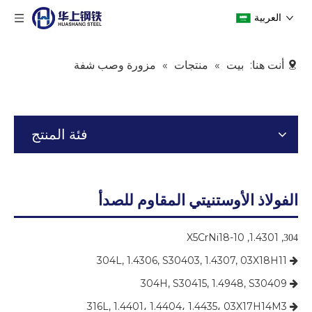
العربية
أنت هنا:
بيت
»
منتجات
»
مزورة وصب شفة
فئة المنتج
الفولاذ الأوستنيتي المقاوم للصدأ
, 1.4301, X5CrNi18-10
304
304L, 1.4306, S30403, 1.4307, 03X18H11

304H, S30415, 1.4948, S30409

316L, 1.4401، 1.4404، 1.4435، 03X17H14M3
