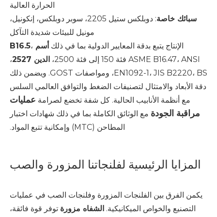
الحرارة العالية
سبائك خاصة
: دوبلكس ستيل 2205، سوبر دوبلكس، إنكونيل،
مونيل للبيئات شديدة التآكل
الإنتاج يتبع بدقة المعايير الدولية بما في ذلك
أسم B16.5
،
ASME B16.47، ANSI فئة 150 إلى فئة 2500،
الدين 2527
،
EN1092-1، JIS B2220، BS، ومواصفات GOST. ويضمن ذلك
دقة الأبعاد والامتثال لتصنيفات الضغط والتوافق العالمي السلس
عمليات
مع أنظمة الأنابيب الحالية. كل شفة تخضع لصرامة
مراقبة الجودة
مع الوثائق الكاملة بما في ذلك شهادات اختبار
المطاحن (MTC) وإمكانية تتبع المواد.
المزايا الرئيسية لفلنجاتنا المزورة والصب
يكمن الفرق بين الفلنجات المزورة وفلنجات الصب في عمليات
التصنيع والخواص الميكانيكية.
الشفاه مزورة
توفر قوة فائقة،