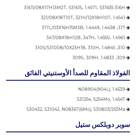
316Ti/08X17H13M2T، S31615، 1.4571، S31635 316H

321/08X18T10T، 321H/12X18H10T، 1.4541

317، 317L/03X16H15M3B، 1.4449, 1.4438

347/08X18H12B، 347H، 1.4550، 1.4961

310، 310S/S31008/10X23H18، 310H، 1.4845

309، 309S، 309H، 1.4833

الفولاذ المقاوم للصدأ الأوستنيتي الفائق
N08904(904L), 1.4539

S31254, S254Mo, 1.4547

S30432, S31042, N08367(6Mo), S30803/253Ma

سوبر دوبلكس ستيل