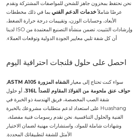
نحن نحتفظ بمخزون جاهز للشحن للمواصفات المشتركة ونقدم
خدمات الدعم الفني
عرضًا شاملاً
بما في ذلك مخططات
الأبعاد، وحسابات الوزن، وتقييمات درجة حرارة الضغط،
وإرشادات التثبيت. تضمن منشأة التصنيع المعتمدة من ISO لدينا
أن كل شفة تلبي معايير الجودة الدولية وتوقعات العملاء.
احصل على حلول فلنجات احترافية اليوم
سواء كنت تحتاج إلى معيار
الشفاه المزورة ASTM A105
,
حواف عنق ملحومة من الفولاذ المقاوم للصدأ 316L
، أو حلول
شفة الصب المخصصة، فريق الهندسة ذو الخبرة في
Huashang على استعداد لدعم متطلبات مشروعك بالخبرة
الفنية والحلول التنافسية. نحن نقدم رسومات فنية مفصلة، ​​
وشهادات شاملة للمواد، واستشارات مهنية لضمان الاختيار
الأمثل للشفة لتطبيقاتك المحددة.