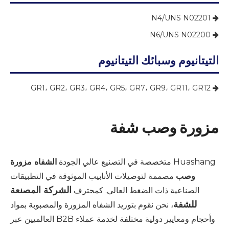
N4/UNS N02201

N6/UNS N02200

التيتانيوم وسبائك التيتانيوم
GR1، GR2، GR3، GR4، GR5، GR7، GR9، GR11، GR12

مزورة وصب شفة
Huashang متخصصة في التصنيع عالي الجودة
الشفاه مزورة
وصب
مصممة لتوصيلات الأنابيب الموثوقة في التطبيقات
الشركة المصنعة
الصناعية ذات الضغط العالي. كمحترف
للشفة
، نحن نقوم بتوريد الشفاه المزورة والمصبوبة بمواد
وأحجام ومعايير دولية مختلفة لخدمة عملاء B2B العالميين عبر