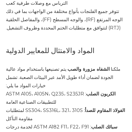
الترباس مع وصلات طرفية كعب
تتوفر جميع الفلنجات بأنواع مختلفة من الواجهات بما في ذلك
الوجه المرتفع (RF)، والوجه المسطح (FF)، والمفاصل الحلقية
(RTJ) لتتوافق مع متطلبات الختم المحددة وظروف التشغيل.
المواد والامتثال للمعايير الدولية
ملكنا
الشفاه مزورة والصب
يتم تصنيعها باستخدام مواد عالية
الجودة لضمان أداء طويل الأمد عبر البيئات الصعبة. تشمل
خيارات المواد ما يلي:
الكربون الصلب
: ASTM A105، A105N، Q235، S235JR
للتطبيقات الصناعية العامة
الفولاذ المقاوم للصدأ
: SS304، SS316L، 321، 310S لمتطلبات
مقاومة التآكل
سبائك الصلب
: ASTM A182 F11، F22، F91 لخدمة درجات