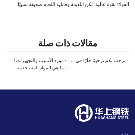
الفولاذ بقوة عالية، لكن اللدونة وقابلية اللحام ضعيفة نسبيًا.
مقالات ذات صلة
نرحب بكم ترحيبًا حارًا في معرضنا البرازيلي - Tubotech & Wire Brasil 2025 التاريخ: 29 - 31 أكتوبر 2025
مورد الأنابيب والتجهيزات المصنوعة من الفولاذ المقاوم للصدأ في Tube Düsseldorf 2026 | هوا شانغ ستيل
ما هي المواد المستخدمة عادة لتصنيع مكونات المبادلات الحرارية؟
هاتف